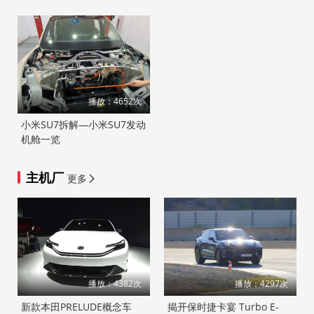
播放：4652次
小米SU7拆解—小米SU7发动
机舱一览
主机厂
更多
播放：4382次
播放：4297次
新款本田PRELUDE概念车
揭开保时捷卡宴 Turbo E-