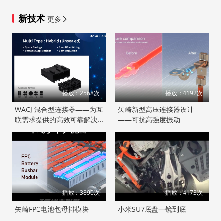
展
新技术
更多
播放：2568次
播放：4192次
WACJ 混合型连接器——为互
矢崎新型高压连接器设计
联需求提供的高效可靠解决
——可抗高强度振动
方案
播放：3890次
播放：4173次
矢崎FPC电池包母排模块
小米SU7底盘一镜到底