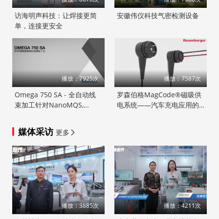
访海明声科技：让焊接更简
安徽伟仪科技气密检测设备
单，连接更安全
播放：7925次
播放：7587次
Omega 750 SA - 全自动线
罗森伯格MagCode®磁吸供
束加工针对NanoMQS,
电系统——汽车充电应用的
PicoMQS端子以及小线径导
理想选择
线0.13mm2/0.22mm2
媒体采访
更多
播放：3885次
播放：4211次