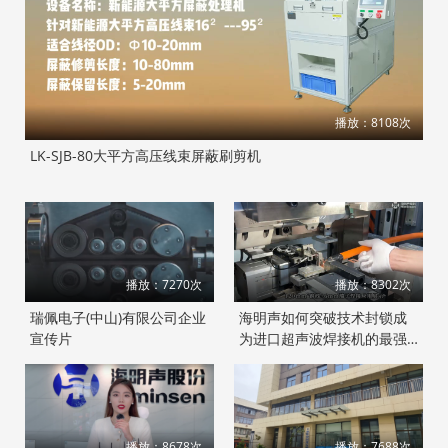
播放：8108次
LK-SJB-80大平方高压线束屏蔽刷剪机
播放：7270次
播放：8302次
瑞佩电子(中山)有限公司企业
海明声如何突破技术封锁成
宣传片
为进口超声波焊接机的最强
竞争对手？
播放：8678次
播放：7688次