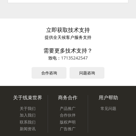
立即获取技术支持
提供全天候客户服务支持
需要更多技术支持？
致电：
17135242547
合作咨询
问题咨询
关于线束世界
商务合作
用户帮助
关于我们
产品推广
常见问题
加入我们
合作伙伴
联系我们
版权声明
新闻资讯
广告推广