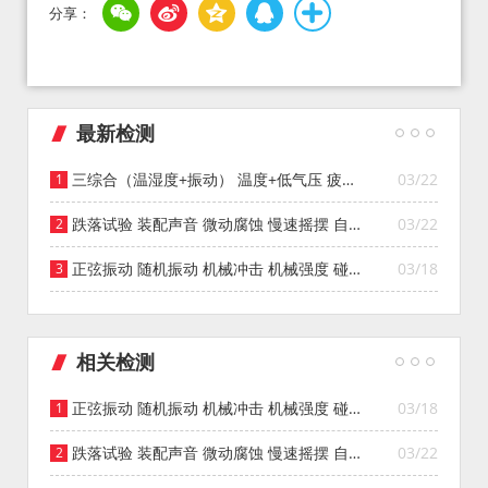
最新检测
三综合（温湿度+振动） 温度+低气压 疲劳
03/22
耐久试验 高加速寿命HALT 高加速应力筛选
HASS
跌落试验 装配声音 微动腐蚀 慢速摇摆 自
03/22
由跌落
正弦振动 随机振动 机械冲击 机械强度 碰
03/18
撞试验
相关检测
正弦振动 随机振动 机械冲击 机械强度 碰
03/18
撞试验
跌落试验 装配声音 微动腐蚀 慢速摇摆 自
03/22
由跌落