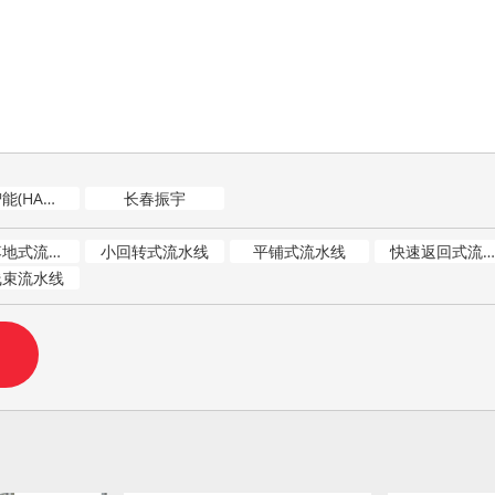
海昌智能(HACINT)
长春振宇
双面落地式流水线
小回转式流水线
平铺式流水线
快速返回式流水线
线束流水线