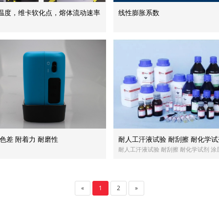
温度，维卡软化点，熔体流动速率
线性膨胀系数
 色差 附着力 耐磨性
耐人工汗液试验 耐刮擦 耐化学试剂 涂层
耐人工汗液试
耐冲击
«
1
2
»