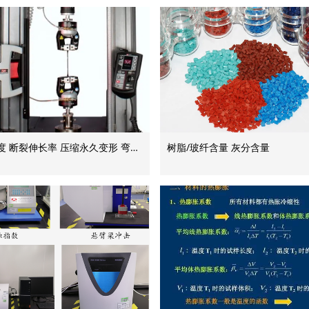
伸长率 压缩永久变形 弯曲
树脂/玻纤含量 灰分含量
支梁/悬臂梁冲击 疲劳试验 撕裂