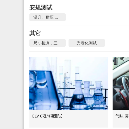
安规测试
温升、耐压 、介电强度、接地阻抗、泄露电流、潮湿、限功率源
其它
尺寸检测，三坐标测试，二次元，齿轮检测
光老化测试
ELV 6项/4项测试