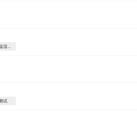
三综合（温湿度+振动） 温度+低气压 疲劳耐久试验 高加速寿命HALT 高加速应力筛选HASS
测试