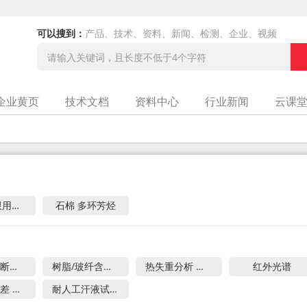
可以搜到：
产品、技术、资料、新闻、检测、企业、视频
企业黄页
技术文档
资料中心
行业新闻
云课
REACH 限用物质，欧盟 ROHS，中国 ROHS
石棉 多环芳烃
拉伸强度 断裂伸长率 压缩永久变形 弯曲测试 简支梁/悬臂梁冲击 疲劳试验 撕裂性能
树脂/玻纤含量 灰分含量
热失重分析 比热
红外光谱
光泽度 色差 附着力 耐磨性
耐人工汗液试验 耐刮擦 耐化学试剂 涂层耐冲击