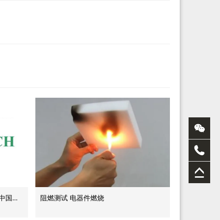
，中国
阻燃测试 电器件燃烧