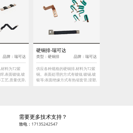
硬铜排-瑞可达
品牌：瑞可达
类型：硬铜排
品牌：瑞可达
材料为T2紫
供应各种规格的硬铜排,材料为T2紫
焊,表面镀镍,镀
铜。表面处理的方式有镀镍,镀锡,镀
工艺,质量优异,
银等;表面绝缘方式有热缩套管,浸塑,
方式有热缩套
喷绝缘粉末,热压绝缘胶带,注塑等。
≥3000VDC,
绝缘耐压≥3000VDC,工作温度
℃。
为-40~125℃。
需要更多技术支持？
致电：
17135242547