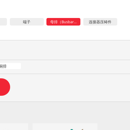
端子
母排（Busbar）
连接器压铸件
铜排