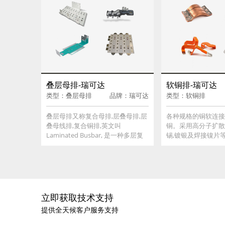
叠层母排-瑞可达
软铜排-瑞可达
类型：叠层母排
品牌：瑞可达
类型：软铜排
叠层母排又称复合母排,层叠母排,层
各种规格的铜软连接,
叠母线排,复合铜排,英文叫
铜。采用高分子扩散
Laminated Busbar, 是一种多层复
锡,镀银及焊接镍片等
合结构连接排,可算是配电系统的高
外形美观。表面绝缘
速公路。与传统的、笨重的、费时
管和浸塑PVC,绝缘耐压
和麻烦的配线方法相比,使用复合母
工作温度为-40~125
线排可以提供现代的、易于设计、
安装快速和结构清晰的配电系统。
广泛用于电力电子,轨道交通,风电电
立即获取技术支持
流器,新能源汽车及通讯领域等。
提供全天候客户服务支持