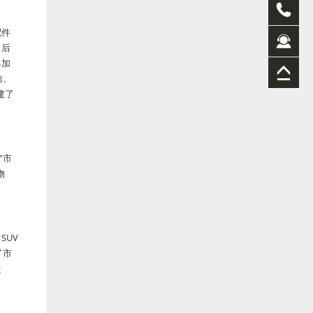
配件
售后
具加
信、
建了
“市
物
SUV
了市
提