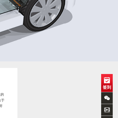
签到
立的
位于
开