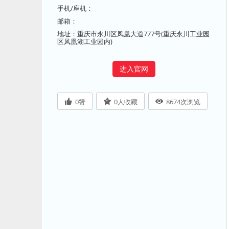
手机/座机：
邮箱：
地址：重庆市永川区凤凰大道777号(重庆永川工业园
区凤凰湖工业园内)
进入官网
0
赞
0
人收藏
8674
次浏览